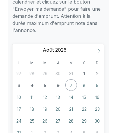
calendrier et cliquez sur le bouton
"Envoyer ma demande" pour faire une
demande d'emprunt. Attention à la
durée maximum d'emprunt noté dans
l'annonce.
Août
L
M
M
J
V
S
D
27
28
29
30
31
1
2
3
4
5
6
7
8
9
10
11
12
13
14
15
16
17
18
19
20
21
22
23
24
25
26
27
28
29
30
31
1
2
3
4
5
6