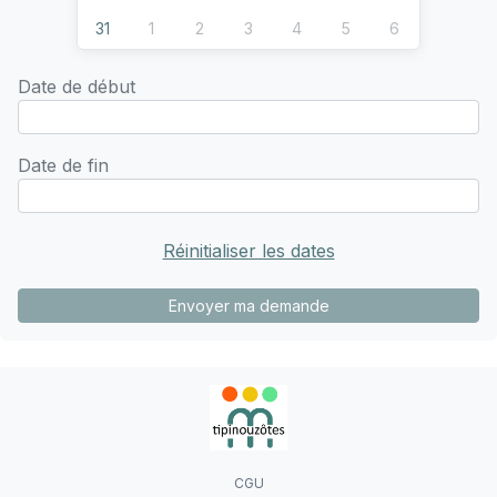
31
1
2
3
4
5
6
Date de début
Date de fin
Réinitialiser les dates
Envoyer ma demande
CGU