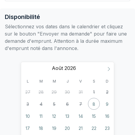
Disponibilité
Sélectionnez vos dates dans le calendrier et cliquez
sur le bouton "Envoyer ma demande" pour faire une
demande d'emprunt. Attention à la durée maximum
d'emprunt noté dans l'annonce.
Août
L
M
M
J
V
S
D
27
28
29
30
31
1
2
3
4
5
6
7
8
9
10
11
12
13
14
15
16
17
18
19
20
21
22
23