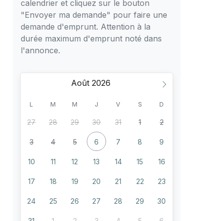
calendrier et cliquez sur le bouton
"Envoyer ma demande" pour faire une
demande d'emprunt. Attention à la
durée maximum d'emprunt noté dans
l'annonce.
Août
L
M
M
J
V
S
D
27
28
29
30
31
1
2
3
4
5
6
7
8
9
10
11
12
13
14
15
16
17
18
19
20
21
22
23
24
25
26
27
28
29
30
31
1
2
3
4
5
6