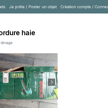
ets
Je prête / Poster un objet
Création compte / Conne
rdure haie
rdinage