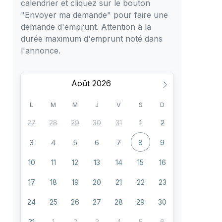
calendrier et cliquez sur le bouton
"Envoyer ma demande" pour faire une
demande d'emprunt. Attention à la
durée maximum d'emprunt noté dans
l'annonce.
Août
L
M
M
J
V
S
D
27
28
29
30
31
1
2
3
4
5
6
7
8
9
10
11
12
13
14
15
16
17
18
19
20
21
22
23
24
25
26
27
28
29
30
31
1
2
3
4
5
6