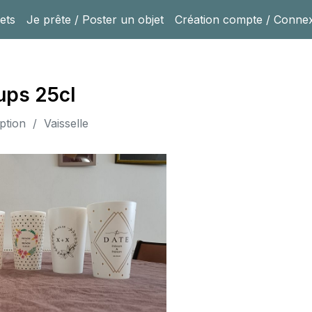
ets
Je prête / Poster un objet
Création compte / Conne
ups 25cl
ption / Vaisselle