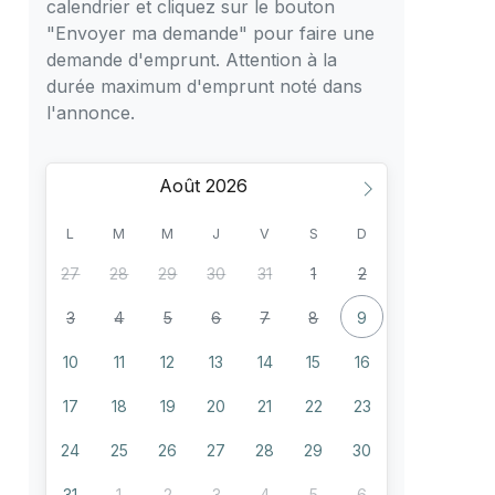
calendrier et cliquez sur le bouton
"Envoyer ma demande" pour faire une
demande d'emprunt. Attention à la
durée maximum d'emprunt noté dans
l'annonce.
Août
L
M
M
J
V
S
D
27
28
29
30
31
1
2
3
4
5
6
7
8
9
10
11
12
13
14
15
16
17
18
19
20
21
22
23
24
25
26
27
28
29
30
31
1
2
3
4
5
6