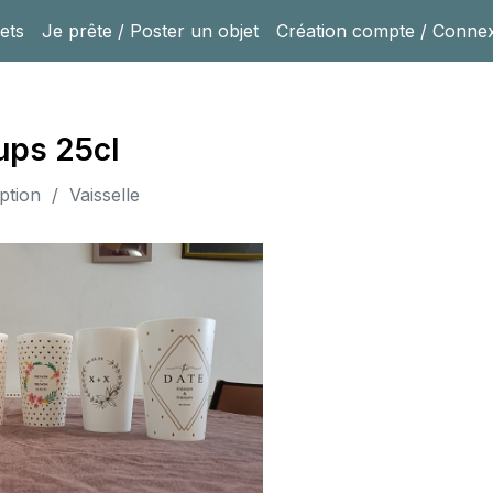
ets
Je prête / Poster un objet
Création compte / Conne
ups 25cl
ption / Vaisselle