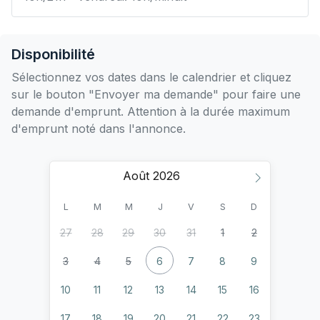
Disponibilité
Sélectionnez vos dates dans le calendrier et cliquez
sur le bouton "Envoyer ma demande" pour faire une
demande d'emprunt. Attention à la durée maximum
d'emprunt noté dans l'annonce.
Août
L
M
M
J
V
S
D
27
28
29
30
31
1
2
3
4
5
6
7
8
9
10
11
12
13
14
15
16
17
18
19
20
21
22
23