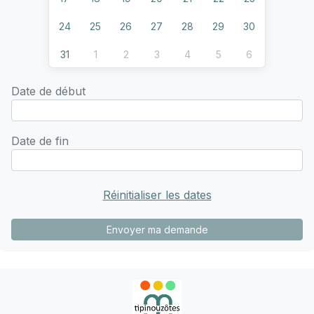
24
25
26
27
28
29
30
31
1
2
3
4
5
6
Date de début
Date de fin
Réinitialiser les dates
Envoyer ma demande